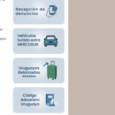
en
ayos.