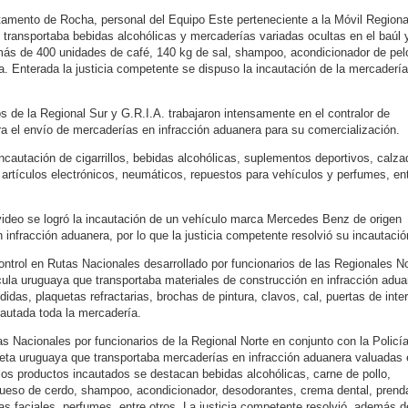
rtamento de Rocha, personal del Equipo Este perteneciente a la Móvil Regiona
 transportaba bebidas alcohólicas y mercaderías variadas ocultas en el baúl 
ás de 400 unidades de café, 140 kg de sal, shampoo, acondicionador de pel
pa. Enterada la justicia competente se dispuso la incautación de la mercadería
s de la Regional Sur y G.R.I.A. trabajaron intensamente en el contralor de
a el envío de mercaderías en infracción aduanera para su comercialización.
 incautación de cigarrillos, bebidas alcohólicas, suplementos deportivos, calza
s, artículos electrónicos, neumáticos, repuestos para vehículos y perfumes, en
video se logró la incautación de un vehículo marca Mercedes Benz de origen
 infracción aduanera, por lo que la justicia competente resolvió su incautació
ontrol en Rutas Nacionales desarrollado por funcionarios de las Regionales No
ula uruguaya que transportaba materiales de construcción en infracción adua
das, plaquetas refractarias, brochas de pintura, clavos, cal, puertas de interi
ncautada toda la mercadería.
tas Nacionales por funcionarios de la Regional Norte en conjunto con la Policí
neta uruguaya que transportaba mercaderías en infracción aduanera valuadas 
los productos incautados se destacan bebidas alcohólicas, carne de pollo,
ueso de cerdo, shampoo, acondicionador, desodorantes, crema dental, prend
mas faciales, perfumes, entre otros. La justicia competente resolvió, además d