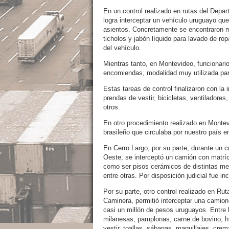
En un control realizado en rutas del Depa
logra interceptar un vehículo uruguayo que
asientos. Concretamente se encontraron m
ticholos y jabón líquido para lavado de ro
del vehículo.
Mientras tanto, en Montevideo, funcionario
encomiendas, modalidad muy utilizada par
Estas tareas de control finalizaron con la
prendas de vestir, bicicletas, ventiladore
otros.
En otro procedimiento realizado en Monte
brasileño que circulaba por nuestro país en
En Cerro Largo, por su parte, durante un c
Oeste, se interceptó un camión con matríc
como ser pisos cerámicos de distintas medi
entre otras. Por disposición judicial fue i
Por su parte, otro control realizado en Ru
Caminera, permitió interceptar una camio
casi un millón de pesos uruguayos. Entre 
milanesas, pamplonas, carne de bovino, h
vestir, toallas, sábanas, maquillajes, cre