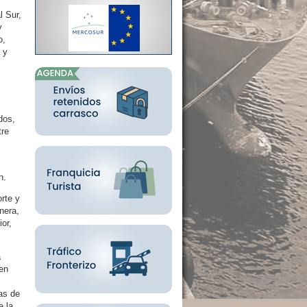
l Sur,
y
o,
 y
dos,
tre
n.
rte y
nera,
or,
a
en
as de
e la