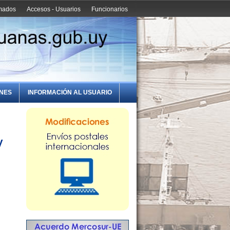
amados
Accesos - Usuarios
Funcionarios
ONES
INFORMACIÓN AL USUARIO
y