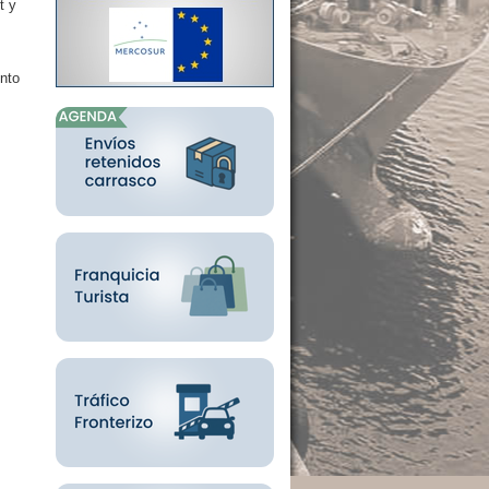
t y
onto