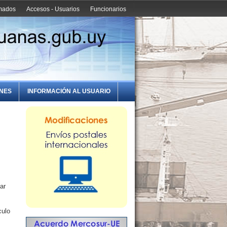
amados
Accesos - Usuarios
Funcionarios
ONES
INFORMACIÓN AL USUARIO
ar
culo