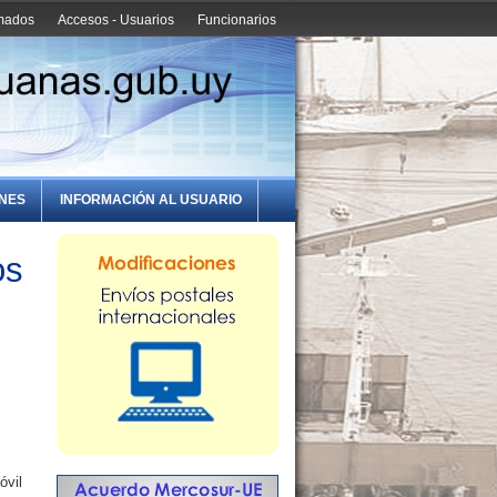
amados
Accesos - Usuarios
Funcionarios
ONES
INFORMACIÓN AL USUARIO
os
óvil