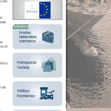
o con
el
ende
ue
 en el
ería y
n de