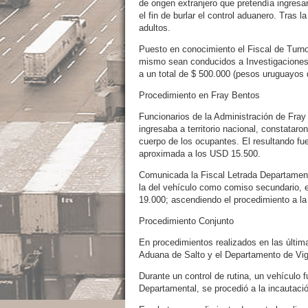
de origen extranjero que pretendía ingres
el fin de burlar el control aduanero. Tras 
adultos.
Puesto en conocimiento el Fiscal de Turno
mismo sean conducidos a Investigaciones p
a un total de $ 500.000 (pesos uruguayos q
Procedimiento en Fray Bentos
Funcionarios de la Administración de Fray
ingresaba a territorio nacional, constataro
cuerpo de los ocupantes. El resultando fu
aproximada a los USD 15.500.
Comunicada la Fiscal Letrada Departamenta
la del vehículo como comiso secundario, 
19.000; ascendiendo el procedimiento a l
Procedimiento Conjunto
En procedimientos realizados en las últim
Aduana de Salto y el Departamento de Vigi
Durante un control de rutina, un vehículo f
Departamental, se procedió a la incautaci