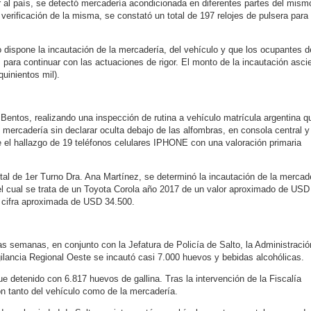
ar al país, se detectó mercadería acondicionada en diferentes partes del mism
la verificación de la misma, se constató un total de 197 relojes de pulsera para
 dispone la incautación de la mercadería, del vehículo y que los ocupantes d
ara continuar con las actuaciones de rigor. El monto de la incautación asci
uinientos mil).
 Bentos, realizando una inspección de rutina a vehículo matrícula argentina q
n mercadería sin declarar oculta debajo de las alfombras, en consola central y
e el hallazgo de 19 teléfonos celulares IPHONE con una valoración primaria
l de 1er Turno Dra. Ana Martínez, se determinó la incautación de la mercad
el cual se trata de un Toyota Corola año 2017 de un valor aproximado de USD
a cifra aproximada de USD 34.500.
as semanas, en conjunto con la Jefatura de Policía de Salto, la Administració
lancia Regional Oeste se incautó casi 7.000 huevos y bebidas alcohólicas.
ue detenido con 6.817 huevos de gallina. Tras la intervención de la Fiscalía
ón tanto del vehículo como de la mercadería.