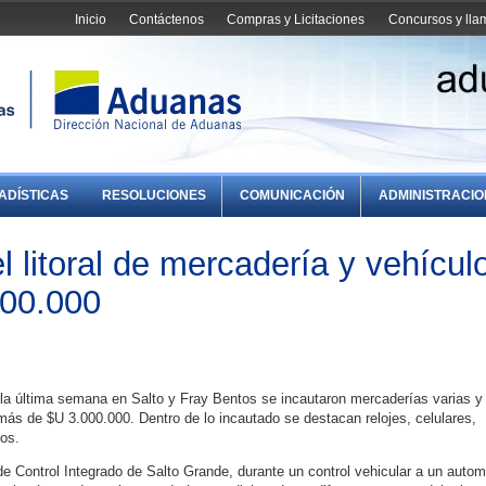
Inicio
Contáctenos
Compras y Licitaciones
Concursos y ll
ADÍSTICAS
RESOLUCIONES
COMUNICACIÓN
ADMINISTRACI
l litoral de mercadería y vehícul
000.000
 la última semana en Salto y Fray Bentos se incautaron mercaderías varias y
más de $U 3.000.000. Dentro de lo incautado se destacan relojes, celulares,
os.
e Control Integrado de Salto Grande, durante un control vehicular a un autom