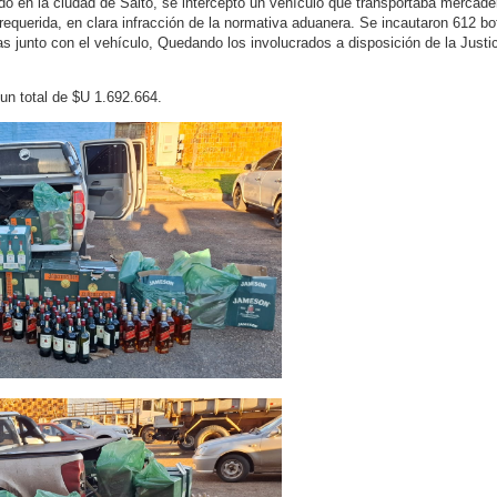
ado en la ciudad de Salto, se interceptó un vehículo que transportaba mercade
requerida, en clara infracción de la normativa aduanera. Se incautaron 612 bo
as junto con el vehículo, Quedando los involucrados a disposición de la Justi
un total de $U 1.692.664.