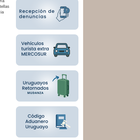
ría
tellas
cia