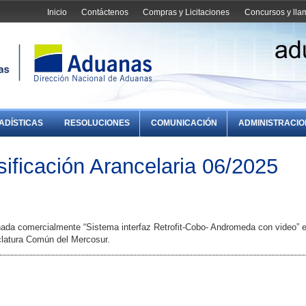
Inicio
Contáctenos
Compras y Licitaciones
Concursos y ll
ADÍSTICAS
RESOLUCIONES
COMUNICACIÓN
ADMINISTRACI
ificación Arancelaria 06/2025
nada comercialmente “Sistema interfaz Retrofit-Cobo- Andromeda con video” e
clatura Común del Mercosur.