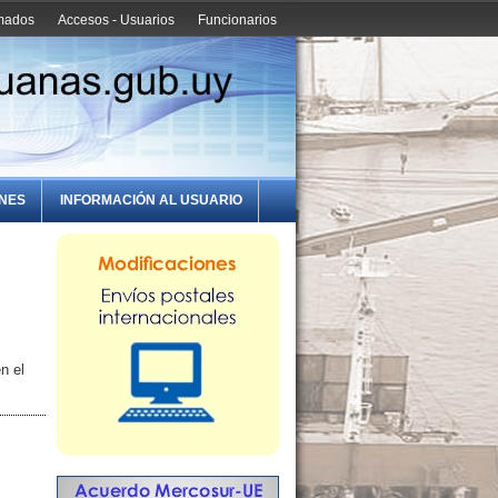
amados
Accesos - Usuarios
Funcionarios
ONES
INFORMACIÓN AL USUARIO
n el