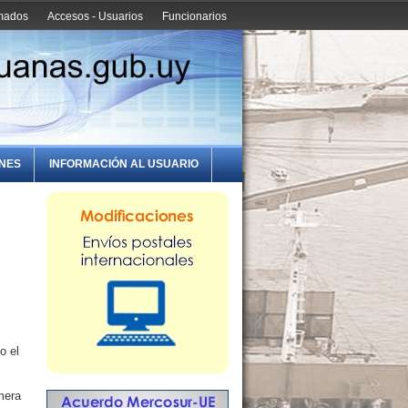
amados
Accesos - Usuarios
Funcionarios
ONES
INFORMACIÓN AL USUARIO
o el
mera