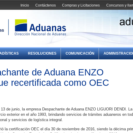
Inicio
Contáctenos
Compras y Licitaciones
Concursos y ll
ADÍSTICAS
RESOLUCIONES
COMUNICACIÓN
ADMINISTRACI
achante de Aduana ENZO
e recertificada como OEC
rtes 13 de junio, la empresa Despachante de Aduana ENZO LIGUORI DENDI. La
o exterior en el año 1993, brindando servicios de trámites aduaneros en tod
nal y servicios de logística integral.
la certificación OEC el día 30 de noviembre de 2016, siendo la décima pri