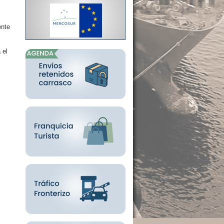
ente
 el