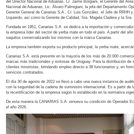
del Director Nacional de Aduanas, Cr. Jaime Borgiani, el Gerente del Área
Nacional de Aduanas, Lic. Álvaro Palmigiani, la jefa del Departamento Op
Gerente General de Canarias S.A., Cr. Luis González, el Jefe de RRHH y
Izquierdo, así como la Gerente de Calidad, Sra. Magela Cladera y la Sra. Y
Fundada en 1951, Canarias S.A. se dedica a la importación y comercializ
la empresa líder del sector de yerba mate en todo el país. A partir del añ
saquitos comercializando los mismos con la marca Canarias.
La empresa también exporta su producto principal, la yerba mate, acercánd
Canarias S.A. está presente en la mayoría de los más de 20.000 comercio
marcas más tradicionales y exitosas de Uruguay. Para la distribución d
clientes minoristas, brindando empleo directo a 38 funcionarios y, en form
servicios contratados.
El día 30 de agosto de 2022 se llevó a cabo una nueva instancia de aud
con la seguridad de la cadena de suministro internacional. Es a partir 
la recertificación de la empresa según lo establecido en la normativa vige
De esta manera la CANARIAS S.A. renueva su condición de Operador Ec
el año 2026.