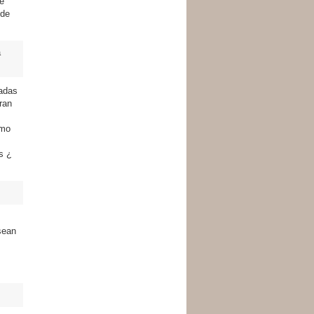
de
 de
a
adas
ran
smo
s ¿
sean
s