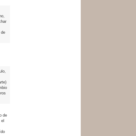
no,
char
 de
ulo,
rte)
mbio
eros
o de
 el
ído