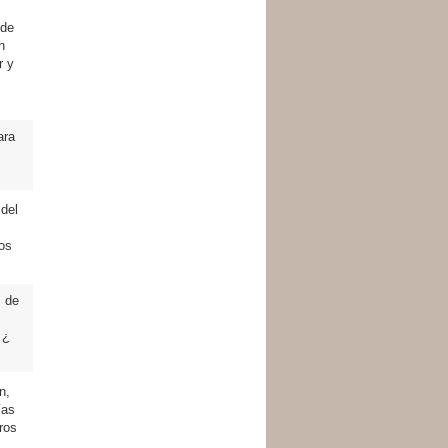
 de
n
r y
ara
 del
os
s de
 ¿
n,
ías
ros