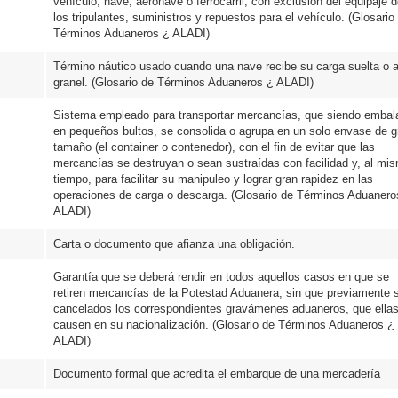
vehículo, nave, aeronave o ferrocarril, con exclusión del equipaje 
los tripulantes, suministros y repuestos para el vehículo. (Glosario
Términos Aduaneros ¿ ALADI)
Término náutico usado cuando una nave recibe su carga suelta o 
granel. (Glosario de Términos Aduaneros ¿ ALADI)
Sistema empleado para transportar mercancías, que siendo embal
en pequeños bultos, se consolida o agrupa en un solo envase de g
tamaño (el container o contenedor), con el fin de evitar que las
mercancías se destruyan o sean sustraídas con facilidad y, al mi
tiempo, para facilitar su manipuleo y lograr gran rapidez en las
operaciones de carga o descarga. (Glosario de Términos Aduanero
ALADI)
Carta o documento que afianza una obligación.
Garantía que se deberá rendir en todos aquellos casos en que se
retiren mercancías de la Potestad Aduanera, sin que previamente 
cancelados los correspondientes gravámenes aduaneros, que ella
causen en su nacionalización. (Glosario de Términos Aduaneros ¿
ALADI)
Documento formal que acredita el embarque de una mercadería