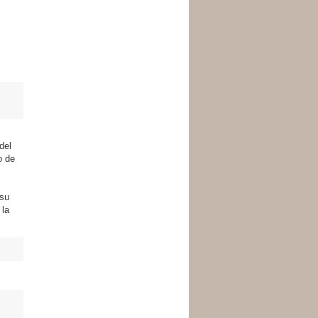
del
o de
 su
 la