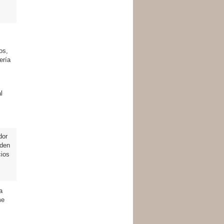
os,
ería
l
dor
eden
cios
a
me