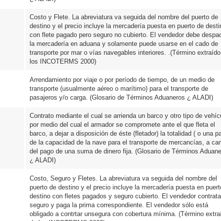
Costo y Flete. La abreviatura va seguida del nombre del puerto de
destino y el precio incluye la mercadería puesta en puerto de desti
con flete pagado pero seguro no cubierto. El vendedor debe despa
la mercadería en aduana y solamente puede usarse en el cado de
transporte por mar o vías navegables interiores. .(Término extraído
los INCOTERMS 2000)
Arrendamiento por viaje o por período de tiempo, de un medio de
transporte (usualmente aéreo o marítimo) para el transporte de
pasajeros y/o carga. (Glosario de Términos Aduaneros ¿ ALADI)
Contrato mediante el cual se arrienda un barco y otro tipo de vehíc
por medio del cual el armador se compromete ante el que fleta el
barco, a dejar a disposición de éste (fletador) la totalidad ( o una pa
de la capacidad de la nave para el transporte de mercancías, a ca
del pago de una suma de dinero fija. (Glosario de Términos Aduan
¿ ALADI)
Costo, Seguro y Fletes. La abreviatura va seguida del nombre del
puerto de destino y el precio incluye la mercadería puesta en puert
destino con fletes pagados y seguro cubierto. El vendedor contrata
seguro y paga la prima correspondiente. El vendedor sólo está
obligado a contrtar unsegura con cobertura mínima. (Término extra