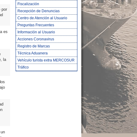
Fiscalización
 por
Recepción de Denuncias
el
Centro de Atención al Usuario
Preguntas Frecuentes
ra es
Información al Usuario
Acciones Coronavirus
Registro de Marcas
Técnica Aduanera
e
, la
Vehículo turista extra MERCOSUR
Tráfico
dos
ajo
ad
ón
 un