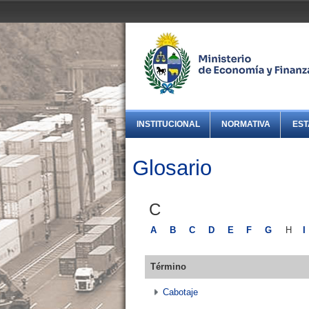
INSTITUCIONAL
NORMATIVA
EST
Glosario
C
A
B
C
D
E
F
G
H
I
Término
Cabotaje