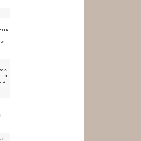
 base
ser
te a
tica
e a
l
ías