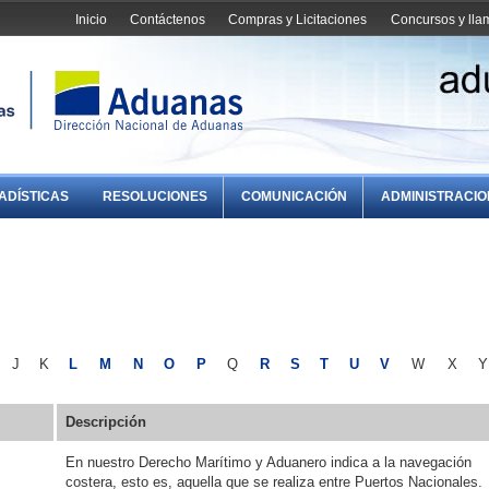
Inicio
Contáctenos
Compras y Licitaciones
Concursos y ll
ADÍSTICAS
RESOLUCIONES
COMUNICACIÓN
ADMINISTRACI
J
K
L
M
N
O
P
Q
R
S
T
U
V
W
X
Y
Descripción
En nuestro Derecho Marítimo y Aduanero indica a la navegación
costera, esto es, aquella que se realiza entre Puertos Nacionales.