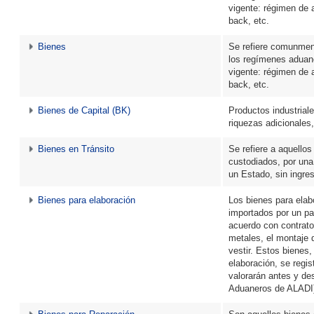
vigente: régimen de 
back, etc.
Bienes
Se refiere comunmen
los regímenes aduane
vigente: régimen de 
back, etc.
Bienes de Capital (BK)
Productos industrial
riquezas adicionales
Bienes en Tránsito
Se refiere a aquell
custodiados, por una f
un Estado, sin ingres
Bienes para elaboración
Los bienes para elab
importados por un pa
acuerdo con contrato,
metales, el montaje 
vestir. Estos bienes,
elaboración, se regi
valorarán antes y de
Aduaneros de ALADI