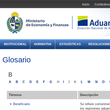
Inicio
Contácteno
INSTITUCIONAL
NORMATIVA
ESTADÍSTICAS
RESOLUCIONE
Glosario
B
A
B
C
D
E
F
G
H
I
J
K
L
M
N
O
Término
Descripción
Beneficiario
Se refiere comúnmen
los regímenes aduane