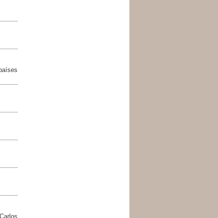
países
 Carlos