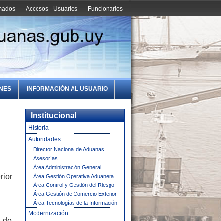
amados
Accesos - Usuarios
Funcionarios
ONES
INFORMACIÓN AL USUARIO
Institucional
Historia
Autoridades
Director Nacional de Aduanas
Asesorías
Área Administración General
rior
Área Gestión Operativa Aduanera
.
Área Control y Gestión del Riesgo
Área Gestión de Comercio Exterior
Área Tecnologías de la Información
Modernización
a de