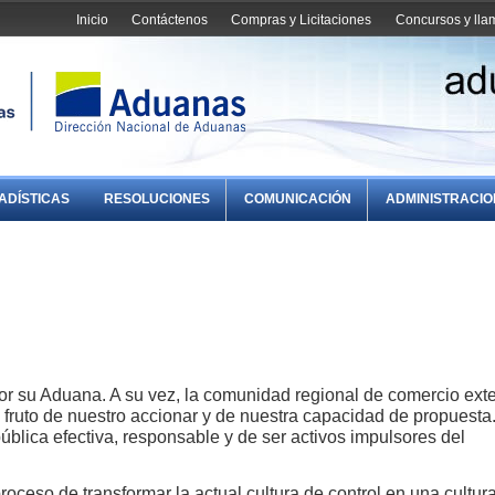
Inicio
Contáctenos
Compras y Licitaciones
Concursos y ll
ADÍSTICAS
RESOLUCIONES
COMUNICACIÓN
ADMINISTRACI
or su Aduana. A su vez, la comunidad regional de comercio exte
 fruto de nuestro accionar y de nuestra capacidad de propuesta
blica efectiva, responsable y de ser activos impulsores del
oceso de transformar la actual cultura de control en una cultur