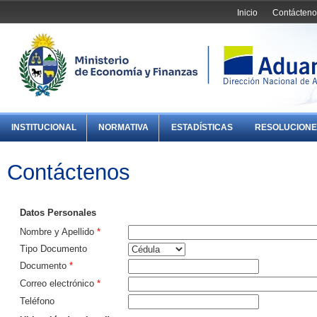
Inicio
Contácteno
INSTITUCIONAL
NORMATIVA
ESTADÍSTICAS
RESOLUCIONE
Contáctenos
Datos Personales
Nombre y Apellido
*
Tipo Documento
Documento
*
Correo electrónico
*
Teléfono