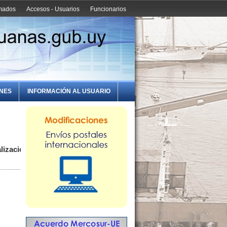
amados
Accesos - Usuarios
Funcionarios
ONES
INFORMACIÓN AL USUARIO
lización