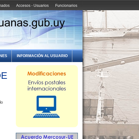
amados
Accesos - Usuarios
Funcionarios
ONES
INFORMACIÓN AL USUARIO
DE
do