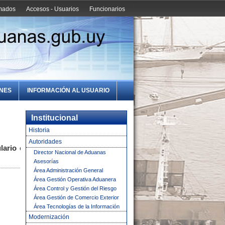
amados
Accesos - Usuarios
Funcionarios
ONES
INFORMACIÓN AL USUARIO
Institucional
Historia
Autoridades
lario en
Director Nacional de Aduanas
Asesorías
Área Administración General
Área Gestión Operativa Aduanera
Área Control y Gestión del Riesgo
Área Gestión de Comercio Exterior
Área Tecnologías de la Información
Modernización