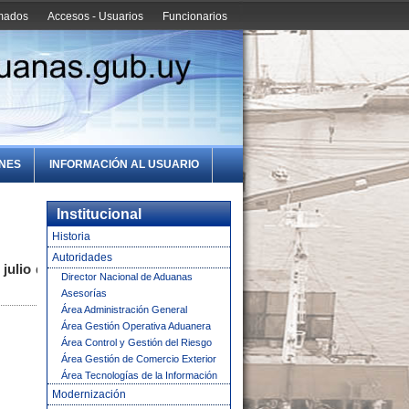
amados
Accesos - Usuarios
Funcionarios
ONES
INFORMACIÓN AL USUARIO
Institucional
Historia
Autoridades
julio de
Director Nacional de Aduanas
Asesorías
Área Administración General
Área Gestión Operativa Aduanera
Área Control y Gestión del Riesgo
Área Gestión de Comercio Exterior
Área Tecnologías de la Información
Modernización