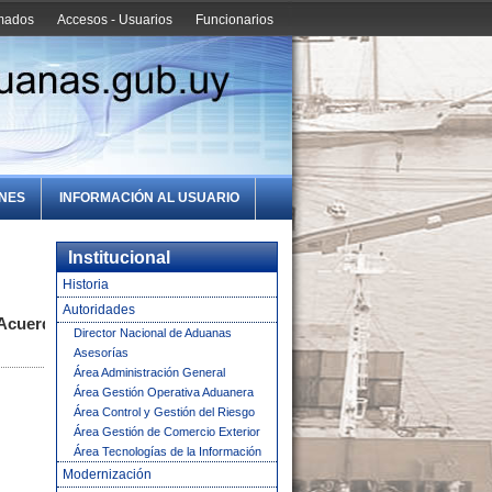
amados
Accesos - Usuarios
Funcionarios
ONES
INFORMACIÓN AL USUARIO
Institucional
Historia
Autoridades
 Acuerdo
Director Nacional de Aduanas
Asesorías
Área Administración General
Área Gestión Operativa Aduanera
Área Control y Gestión del Riesgo
Área Gestión de Comercio Exterior
Área Tecnologías de la Información
Modernización