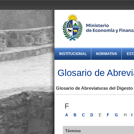
INSTITUCIONAL
NORMATIVA
EST
Glosario de Abrevi
Glosario de Abreviaturas del Digesto
F
A
B
C
D
E
F
G
H
I
Término