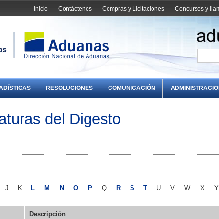
Inicio
Contáctenos
Compras y Licitaciones
Concursos y ll
ADÍSTICAS
RESOLUCIONES
COMUNICACIÓN
ADMINISTRACI
aturas del Digesto
J
K
L
M
N
O
P
Q
R
S
T
U
V
W
X
Y
Descripción