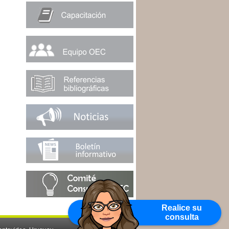
Realice su
consulta