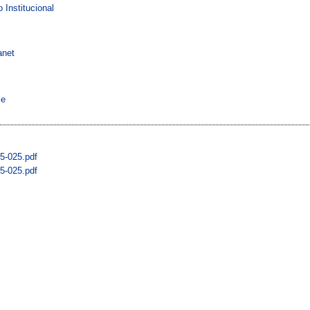
o Institucional
anet
le
5-025.pdf
5-025.pdf