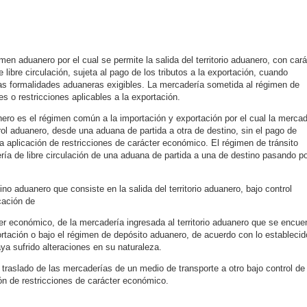
imen aduanero por el cual se permite la salida del territorio aduanero, con cará
e libre circulación, sujeta al pago de los tributos a la exportación, cuando
as formalidades aduaneras exigibles. La mercadería sometida al régimen de
es o restricciones aplicables a la exportación.
anero es el régimen común a la importación y exportación por el cual la mercad
ntrol aduanero, desde una aduana de partida a otra de destino, sin el pago de
la aplicación de restricciones de carácter económico. El régimen de tránsito
ría de libre circulación de una aduana de partida a una de destino pasando p
ino aduanero que consiste en la salida del territorio aduanero, bajo control
icación de
ter económico, de la mercadería ingresada al territorio aduanero que se encue
rtación o bajo el régimen de depósito aduanero, de acuerdo con lo establecid
ya sufrido alteraciones en su naturaleza.
l traslado de las mercaderías de un medio de transporte a otro bajo control de 
ión de restricciones de carácter económico.