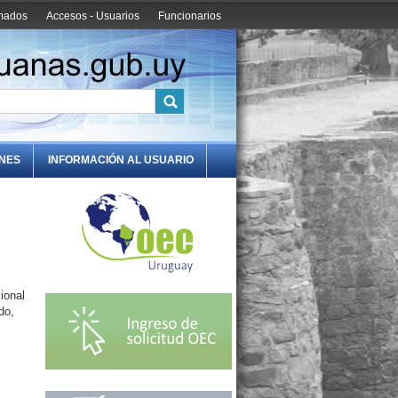
amados
Accesos - Usuarios
Funcionarios
ONES
INFORMACIÓN AL USUARIO
ional
do,