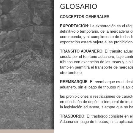
GLOSARIO
CONCEPTOS GENERALES
EXPORTACIÓN
: La exportación es el rég
definitivo o temporario, de la mercadería d
corresponda, y al cumplimiento de todas l
exportación estará sujeta a las prohibicion
TRÁNSITO ADUANERO
: El tránsito adu
circula por el territorio aduanero, bajo co
tributos con excepción de las tasas y sin 
también permitirá el transporte de mercade
otro territorio.
REEMBARQUE
: El reembarque es el dest
aduanero, sin el pago de tributos ni la apl
las prohibiciones o restricciones de carác
en condición de depósito temporal de impo
la legislación aduanera, siempre que no ha
TRASBORDO
: El trasbordo consiste en e
Aduana sin pago de tributos, ni la aplicac