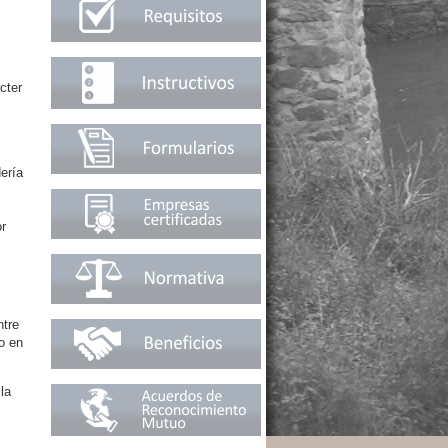
cter
ería
or
ntre
o en
la