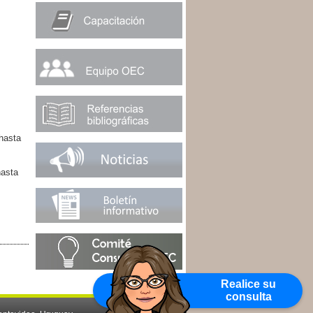
hasta
hasta
Realice su
consulta