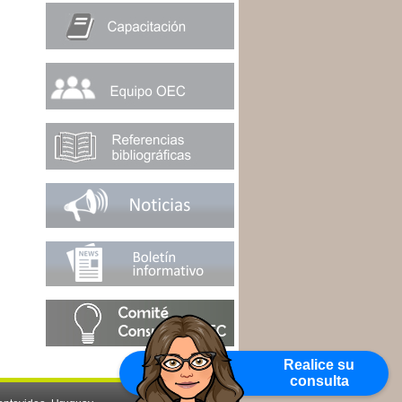
Realice su
consulta