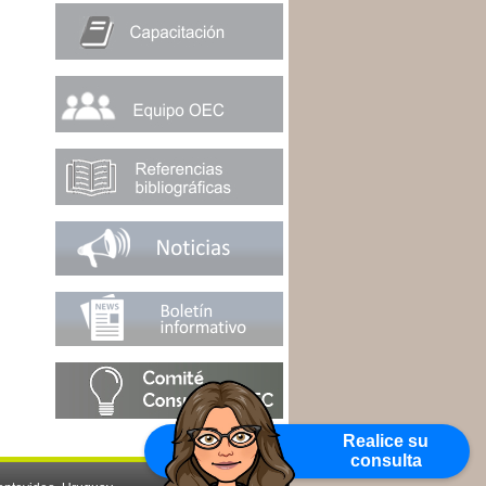
Realice su
consulta