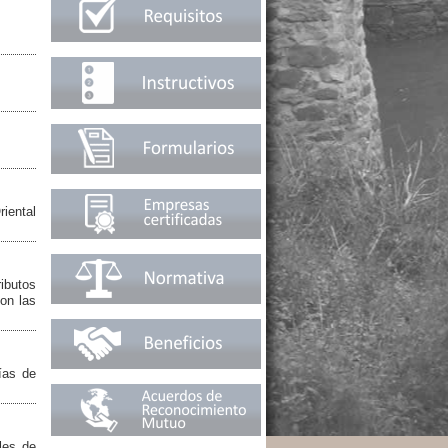
riental
ibutos
con las
ías de
les de