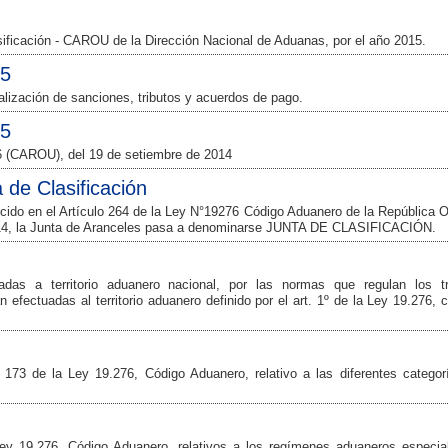
asificación - CAROU de la Dirección Nacional de Aduanas, por el año 2015.
15
alización de sanciones, tributos y acuerdos de pago.
15
6 (CAROU), del 19 de setiembre de 2014
de Clasificación
ido en el Artículo 264 de la Ley N°19276 Código Aduanero de la República O
14, la Junta de Aranceles pasa a denominarse JUNTA DE CLASIFICACIÓN.
adas a territorio aduanero nacional, por las normas que regulan los tr
 efectuadas al territorio aduanero definido por el art. 1º de la Ley 19.276, 
 173 de la Ley 19.276, Código Aduanero, relativo a las diferentes categor
ey 19.276, Código Aduanero, relativos a los regímenes aduaneros especia