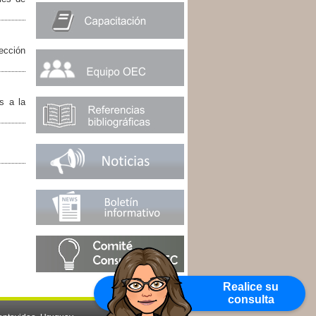
rección
s a la
Realice su
consulta