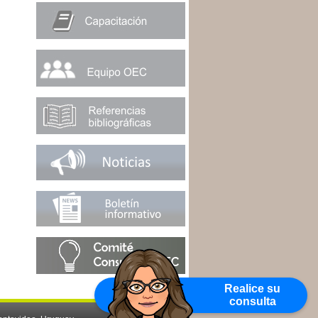
Realice su
consulta