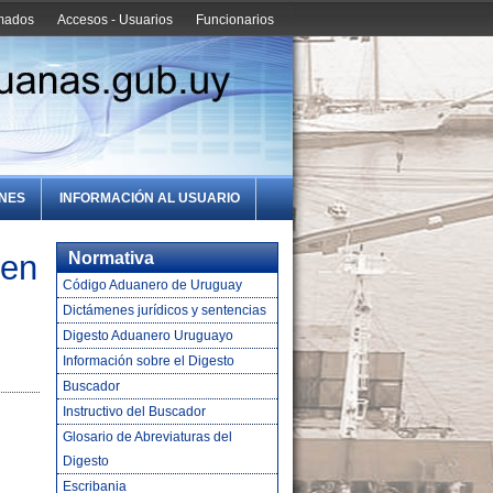
amados
Accesos - Usuarios
Funcionarios
ONES
INFORMACIÓN AL USUARIO
 en
Normativa
Código Aduanero de Uruguay
Dictámenes jurídicos y sentencias
Digesto Aduanero Uruguayo
Información sobre el Digesto
Buscador
Instructivo del Buscador
Glosario de Abreviaturas del
Digesto
Escribania