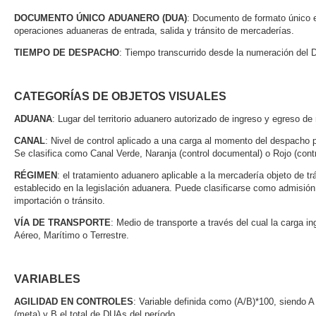
DOCUMENTO ÚNICO ADUANERO (DUA)
: Documento de formato único e
operaciones aduaneras de entrada, salida y tránsito de mercaderías.
TIEMPO DE DESPACHO
: Tiempo transcurrido desde la numeración del D
CATEGORÍAS DE OBJETOS VISUALES
ADUANA
: Lugar del territorio aduanero autorizado de ingreso y egreso d
CANAL
: Nivel de control aplicado a una carga al momento del despacho p
Se clasifica como Canal Verde, Naranja (control documental) o Rojo (contr
RÉGIMEN
: el tratamiento aduanero aplicable a la mercadería objeto de tr
establecido en la legislación aduanera. Puede clasificarse como admisión
importación o tránsito.
VÍA DE TRANSPORTE
: Medio de transporte a través del cual la carga 
Aéreo, Marítimo o Terrestre.
VARIABLES
AGILIDAD EN CONTROLES
: Variable definida como (A/B)*100, siendo
(meta) y B el total de DUAs del período.