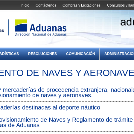
Inicio
Contáctenos
Compras y Licitaciones
Concursos y ll
ADÍSTICAS
RESOLUCIONES
COMUNICACIÓN
ADMINISTRACI
ENTO DE NAVES Y AERONAV
 mercaderías de procedencia extranjera, nacional
isionamiento de naves y aeronaves.
aderías destinadas al deporte náutico
ovisionamiento de Naves y Reglamento de trámite
ías de Aduanas