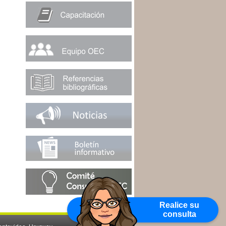
Realice su
consulta