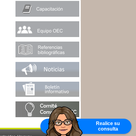
Realice su
consulta