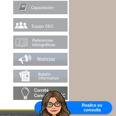
Realice su
consulta