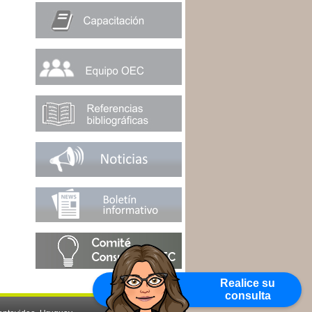
Realice su
consulta