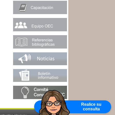
Realice su
consulta