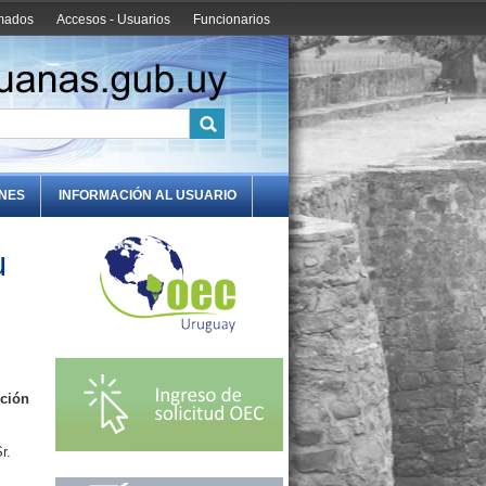
amados
Accesos - Usuarios
Funcionarios
ONES
INFORMACIÓN AL USUARIO
u
nción
r.