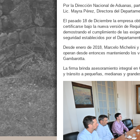
Por la Dirección Nacional de Aduanas, part
Lic. Mayra Pérez, Directora del Departam
El pasado 18 de Diciembre la empresa obt
certificarse bajo la nueva versión de Re
demostrando el cumplimiento de las exigen
seguridad establecidos por el Departame
Desde enero de 2018, Marcelo Michelini y
operan desde entonces manteniendo los va
Gambarotta.
La firma brinda asesoramiento integral e
y tránsito a pequeñas, medianas y grand