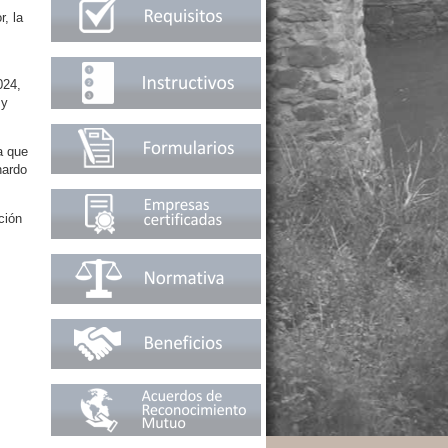
, la
024,
 y
a que
nardo
ción