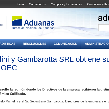
Inicio
Contáctenos
Compras y Licitaciones
Concursos y ll
ADÍSTICAS
RESOLUCIONES
COMUNICACIÓN
ADMINISTRACI
ini y Gambarotta SRL obtiene s
o OEC
arrolló la reunión donde los Directivos de la empresa recibieron la disti
mico Calificado.
rcelo Michelini y el Sr. Sebastiano Gambarotta, Directores de la empresa y el S