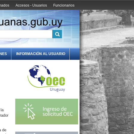
amados
Accesos - Usuarios
Funcionarios
ONES
INFORMACIÓN AL USUARIO
 la
rador
a de