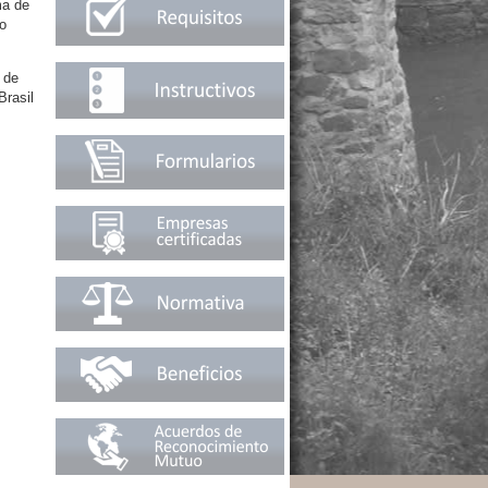
ma de
do
 de
Brasil