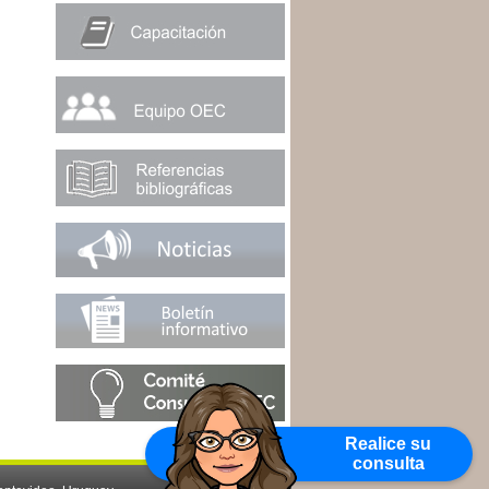
Realice su
consulta