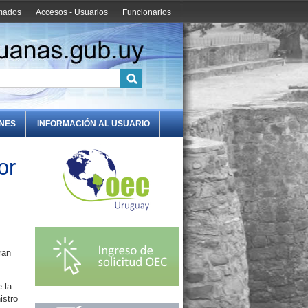
amados
Accesos - Usuarios
Funcionarios
ONES
INFORMACIÓN AL USUARIO
or
ran
 la
istro