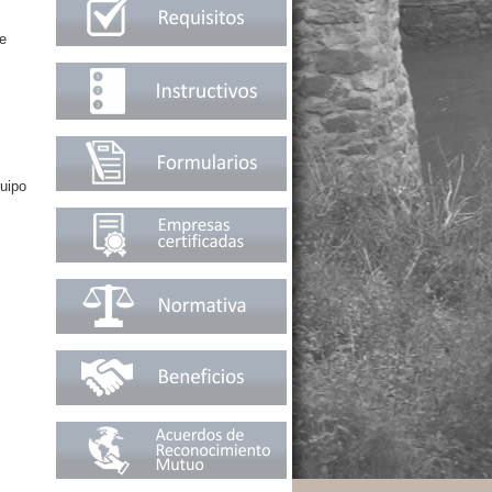
de
quipo