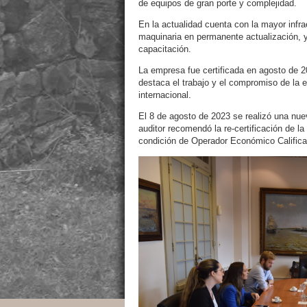
de equipos de gran porte y complejidad.
En la actualidad cuenta con la mayor infr
maquinaria en permanente actualización, y
capacitación.
La empresa fue certificada en agosto de 2
destaca el trabajo y el compromiso de la 
internacional.
El 8 de agosto de 2023 se realizó una nueva
auditor recomendó la re-certificación de l
condición de Operador Económico Califica