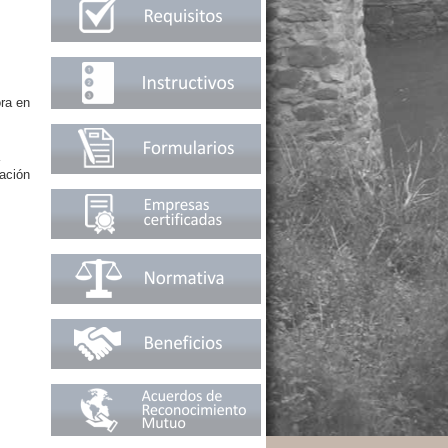
ora en
cación