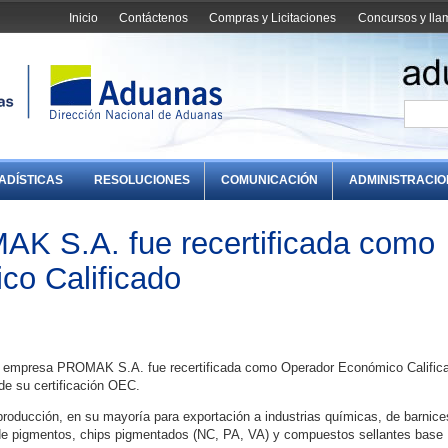
Inicio
Contáctenos
Compras y Licitaciones
Concursos y ll
ADÍSTICAS
RESOLUCIONES
COMUNICACIÓN
ADMINISTRACI
K S.A. fue recertificada como
co Calificado
 la empresa PROMAK S.A. fue recertificada como Operador Económico Calific
de su certificación OEC.
ducción, en su mayoría para exportación a industrias químicas, de barnice
 de pigmentos, chips pigmentados (NC, PA, VA) y compuestos sellantes base