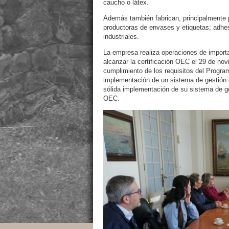
caucho o látex.
Además también fabrican, principalmente pa
productoras de envases y etiquetas; adhes
industriales.
La empresa realiza operaciones de importa
alcanzar la certificación OEC el 29 de nov
cumplimiento de los requisitos del Progra
implementación de un sistema de gestión 
sólida implementación de su sistema de ge
OEC.