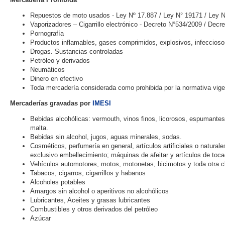
Repuestos de moto usados - Ley Nº 17.887 / Ley N° 19171 / Ley 
Vaporizadores – Cigarrillo electrónico - Decreto N°534/2009 / Decr
Pornografía
Productos inflamables, gases comprimidos, explosivos, infeccioso
Drogas. Sustancias controladas
Petróleo y derivados
Neumáticos
Dinero en efectivo
Toda mercadería considerada como prohibida por la normativa vige
Mercaderías gravadas por
IMESI
Bebidas alcohólicas: vermouth, vinos finos, licorosos, espumante
malta.
Bebidas sin alcohol, jugos, aguas minerales, sodas.
Cosméticos, perfumería en general, artículos artificiales o natura
exclusivo embellecimiento; máquinas de afeitar y artículos de to
Vehículos automotores, motos, motonetas, bicimotos y toda otra c
Tabacos, cigarros, cigarrillos y habanos
Alcoholes potables
Amargos sin alcohol o aperitivos no alcohólicos
Lubricantes, Aceites y grasas lubricantes
Combustibles y otros derivados del petróleo
Azúcar