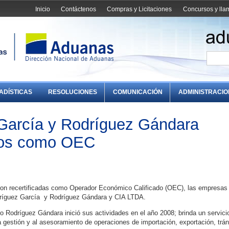
Inicio
Contáctenos
Compras y Licitaciones
Concursos y ll
ADÍSTICAS
RESOLUCIONES
COMUNICACIÓN
ADMINISTRACI
García y Rodríguez Gándara
ados como OEC
eron recertificadas como Operador Económico Calificado (OEC), las empresas
dríguez García y Rodríguez Gándara y CIA LTDA.
Rodríguez Gándara inició sus actividades en el año 2008; brinda un servici
la gestión y al asesoramiento de operaciones de importación, exportación, trán