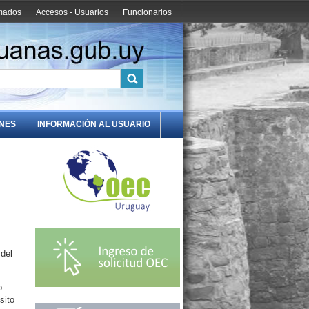
amados
Accesos - Usuarios
Funcionarios
ONES
INFORMACIÓN AL USUARIO
 del
o
sito