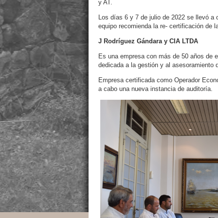
y AT.
Los días 6 y 7 de julio de 2022 se llevó a 
equipo recomienda la re- certificación de 
J Rodríguez Gándara y CIA LTDA
Es una empresa con más de 50 años de expe
dedicada a la gestión y al asesoramiento d
Empresa certificada como Operador Económi
a cabo una nueva instancia de auditoría.