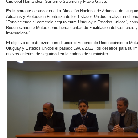
Cristóbal Hernandez, Guillermo Salomón y Flavio Garza.
Es importante destacar que La Dirección Nacional de Aduanas de Urugua
Aduanas y Protección Fronteriza de los Estados Unidos, realizarán el pr
“Fortaleciendo el comercio seguro entre Uruguay y Estados Unidos”, sobre
Reconocimiento Mutuo como herramientas de Facilitación del Comercio y 
internacional”.
El objetivo de este evento es difundir el Acuerdo de Reconocimiento Mut
Uruguay y Estados Unidos el pasado 19/07/2022, los desafíos para su im
nuevos criterios de seguridad en la cadena de suministro.