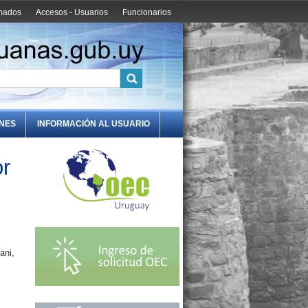
amados
Accesos - Usuarios
Funcionarios
ONES
INFORMACIÓN AL USUARIO
or
ani,