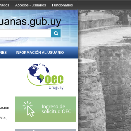
amados
Accesos - Usuarios
Funcionarios
ONES
INFORMACIÓN AL USUARIO
dación
ile,