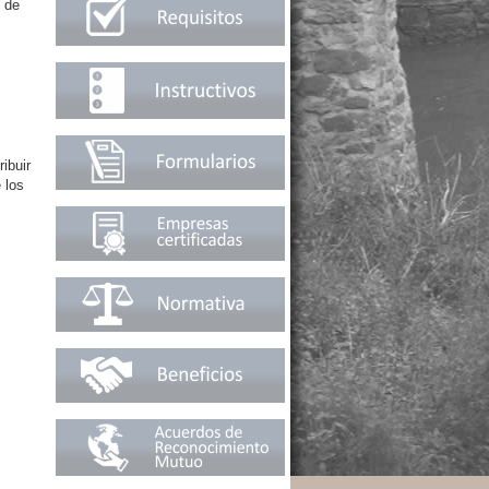
n de
ibuir
 los