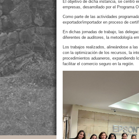
El objetivo de dicha instancia, se centró e
empresas, desarrollado por el Programa O
Como parte de las actividades programadas
exportador/importador en proceso de certif
En dichas jornadas de trabajo, las delegac
diferentes de auditores, la metodología emp
Los trabajos realizados, alineándose a la
con la optimización de los recursos, la in
procedimientos aduaneros, expandiendo lo
facilitar el comercio seguro en la región.