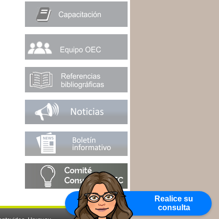
Realice su
consulta