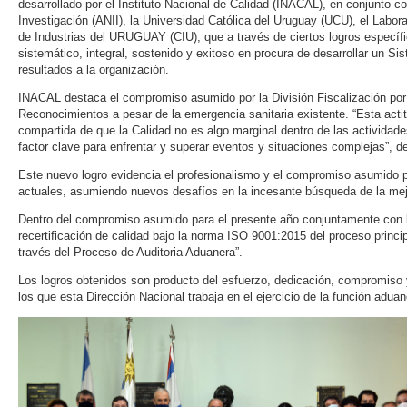
desarrollado por el Instituto Nacional de Calidad (INACAL), en conjunto c
Investigación (ANII), la Universidad Católica del Uruguay (UCU), el Labo
de Industrias del URUGUAY (CIU), que a través de ciertos logros específ
sistemático, integral, sostenido y exitoso en procura de desarrollar un S
resultados a la organización.
INACAL destaca el compromiso asumido por la División Fiscalización por
Reconocimientos a pesar de la emergencia sanitaria existente. “Esta actit
compartida de que la Calidad no es algo marginal dentro de las actividad
factor clave para enfrentar y superar eventos y situaciones complejas”, d
Este nuevo logro evidencia el profesionalismo y el compromiso asumido po
actuales, asumiendo nuevos desafíos en la incesante búsqueda de la mej
Dentro del compromiso asumido para el presente año conjuntamente con l
recertificación de calidad bajo la norma ISO 9001:2015 del proceso princi
través del Proceso de Auditoria Aduanera”.
Los logros obtenidos son producto del esfuerzo, dedicación, compromiso 
los que esta Dirección Nacional trabaja en el ejercicio de la función aduan