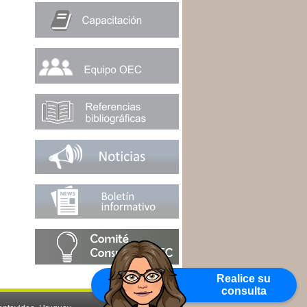
Realice su
consulta