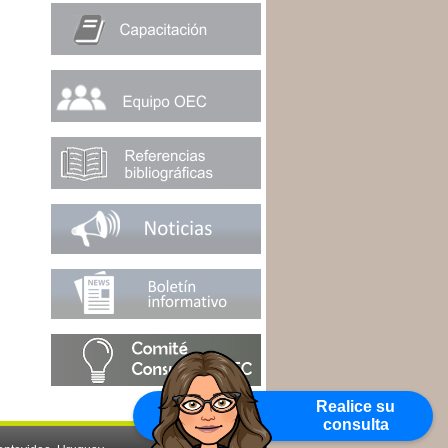
Realice su
consulta