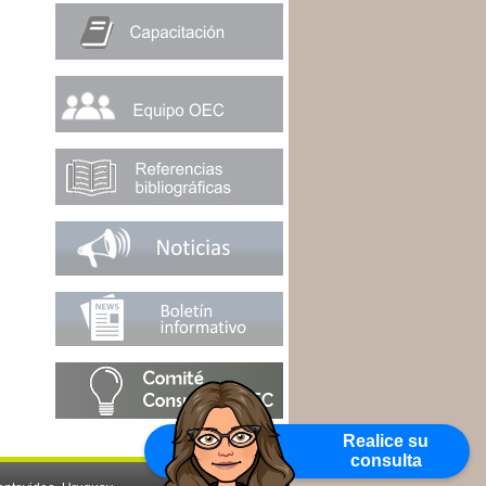
Realice su
consulta