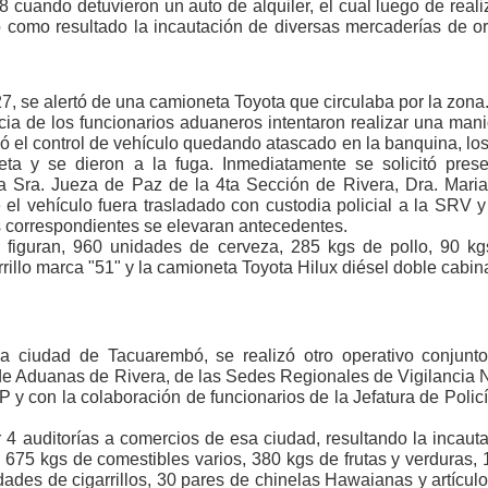
28 cuando detuvieron un auto de alquiler, el cual luego de real
o como resultado la incautación de diversas mercaderías de o
7, se alertó de una camioneta Toyota que circulaba por la zona
ncia de los funcionarios aduaneros intentaron realizar una man
ió el control de vehículo quedando atascado en la banquina, lo
a y se dieron a la fuga. Inmediatamente se solicitó prese
 la Sra. Jueza de Paz de la 4ta Sección de Rivera, Dra. Mari
e el vehículo fuera trasladado con custodia policial a la SRV 
s correspondientes se elevaran antecedentes.
s figuran, 960 unidades de cerveza, 285 kgs de pollo, 90 k
rillo marca "51" y la camioneta Toyota Hilux diésel doble cabin
a ciudad de Tacuarembó, se realizó otro operativo conjunto
 de Aduanas de Rivera, de las Sedes Regionales de Vigilancia 
 y con la colaboración de funcionarios de la Jefatura de Polic
r 4 auditorías a comercios de esa ciudad, resultando la incaut
 675 kgs de comestibles varios, 380 kgs de frutas y verduras,
idades de cigarrillos, 30 pares de chinelas Hawaianas y artícul