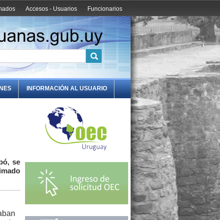
amados
Accesos - Usuarios
Funcionarios
ONES
INFORMACIÓN AL USUARIO
bó, se
ximado
aban