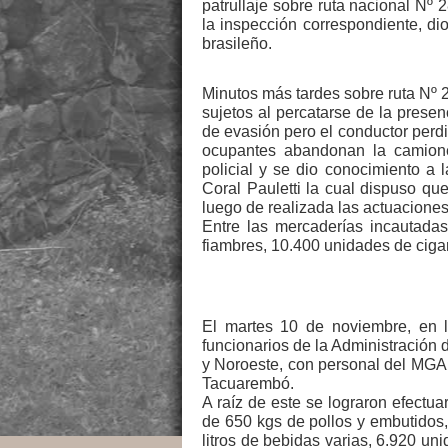
patrullaje sobre ruta nacional Nº 
la inspección correspondiente, di
brasileño.
Minutos más tardes sobre ruta Nº 2
sujetos al percatarse de la prese
de evasión pero el conductor perd
ocupantes abandonan la camionet
policial y se dio conocimiento a
Coral Pauletti la cual dispuso qu
luego de realizada las actuacione
Entre las mercaderías incautada
fiambres, 10.400 unidades de cigar
El martes 10 de noviembre, en l
funcionarios de la Administración
y Noroeste, con personal del MGAP
Tacuarembó.
A raíz de este se lograron efectua
de 650 kgs de pollos y embutidos,
litros de bebidas varias, 6.920 un