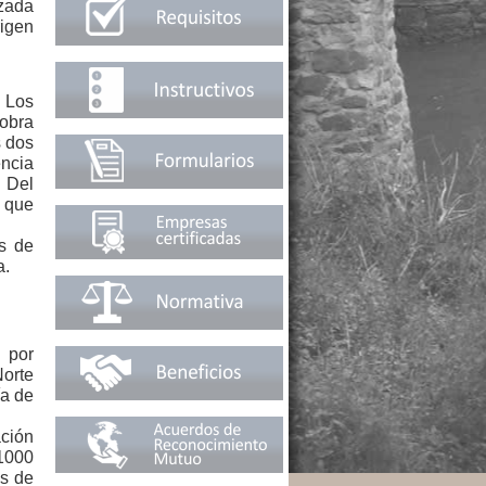
izada
rigen
. Los
iobra
s dos
ncia
a Del
y que
gs de
a.
 por
Norte
ía de
ación
 1000
os de