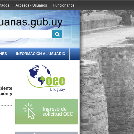
amados
Accesos - Usuarios
Funcionarios
ONES
INFORMACIÓN AL USUARIO
biente
ción y