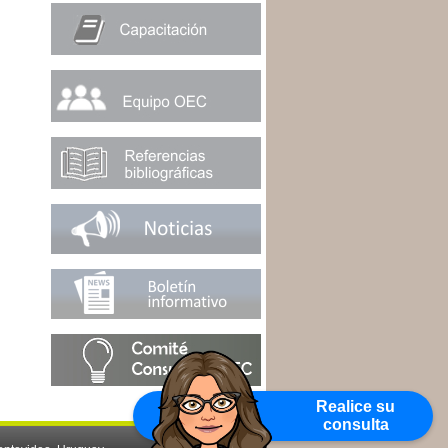
Realice su
consulta