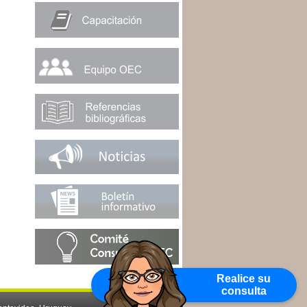
Realice su
consulta