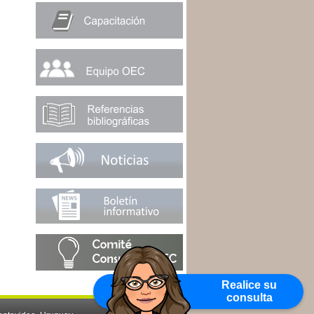
Realice su
consulta