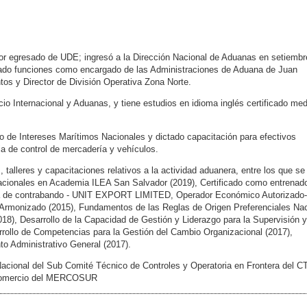
or egresado de UDE; ingresó a la Dirección Nacional de Aduanas en setiembr
ñado funciones como encargado de las Administraciones de Aduana de Juan
os y Director de División Operativa Zona Norte.
o Internacional y Aduanas, y tiene estudios en idioma inglés certificado med
 de Intereses Marítimos Nacionales y dictado capacitación para efectivos
a de control de mercadería y vehículos.
 talleres y capacitaciones relativos a la actividad aduanera, entre los que se
nacionales en Academia ILEA San Salvador (2019), Certificado como entrenad
a de contrabando - UNIT EXPORT LIMITED, Operador Económico Autorizado
 Armonizado (2015), Fundamentos de las Reglas de Origen Preferenciales Nac
18), Desarrollo de la Capacidad de Gestión y Liderazgo para la Supervisión y
rrollo de Competencias para la Gestión del Cambio Organizacional (2017),
to Administrativo General (2017).
acional del Sub Comité Técnico de Controles y Operatoria en Frontera del C
 Comercio del MERCOSUR