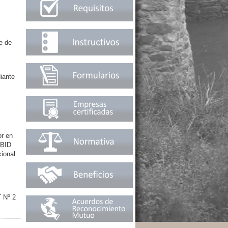
e de
iante
or en
-BID
ional
T Nº 2